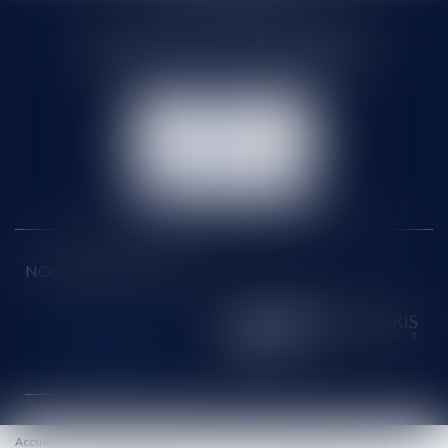
71 rue Feray - 91100 CORBEIL ESSONNES
Tél :
01 60 90 16 77
- Fax : 01 64 96 76 85
NOUS
CONTACTER
NOUS LOCALISER
NOS DERNIERS TWEETS
Accueil
Le cabinet
Équipe
Honoraires
Eurojuris
Actus