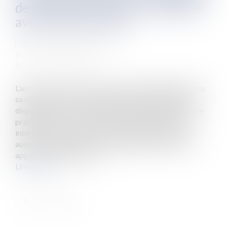
de publicité n'est pas compatible
avec le droit de l'UE
Auteur : PORCHET Thomas
Publié le :
31/05/2021
Source :
www.eurojuris.fr
L’article R. 4127-215 du code de la santé publique, dans
sa rédaction applicable avant le 22 décembre 2020,
disposait que : « La profession dentaire ne doit pas être
pratiquée comme un commerce. Sont notamment
interdits : 1° L'exercice de la profession dans un local
auquel l'aménagement ou la signalisation donne une
apparence commerciale...
Lire la suite