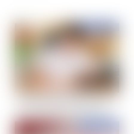
Publié le :
31/05/2021
Contentieux disciplinaire des praticiens de santé
: l'interdiction pour les chirurgiens-dentistes de
tous procédés directs ou indirects de publicité
n'est pas compatible avec le droit de l'UE
Publié le :
31/05/2021