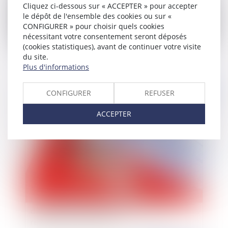
Cliquez ci-dessous sur « ACCEPTER » pour accepter
le dépôt de l'ensemble des cookies ou sur «
CONFIGURER » pour choisir quels cookies
Port du voile en entreprise : l’impérieuse
nécessitant votre consentement seront déposés
nécessité d’un règlement intérieur
(cookies statistiques), avant de continuer votre visite
du site.
Plus d'informations
Publié le :
31/05/2021
CONFIGURER
REFUSER
ACCEPTER
L’action oblique du copropriétaire en résiliation
du bail d’un locataire pour non-respect du
règlement de copropriété.