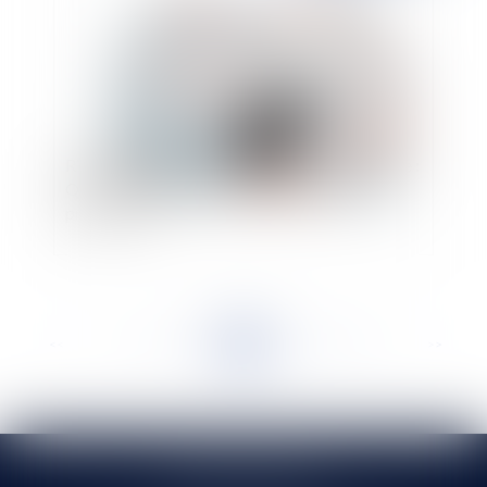
Riattaccare un figlio adulto alla famiglia fiscale :
Quali vantaggi ? A quali condizioni ? Come
procedere ?
<<
<
...
170
171
172
173
174
175
176
...
>
>>
SELARL HMS JURIS