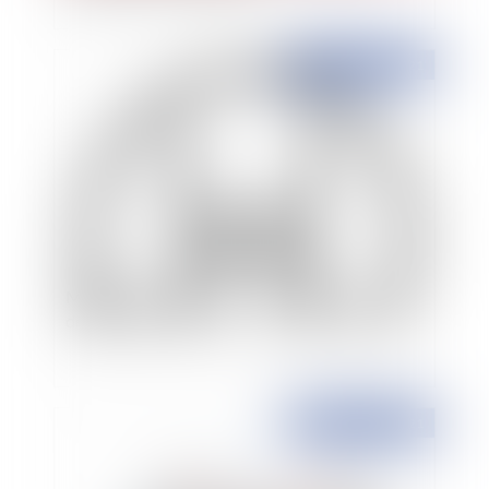
Publié le :
31/05/2021
Marques figuratives - Le Tribunal de l’UE
déboute Chanel de son action contre Huawei
Publié le :
31/05/2021