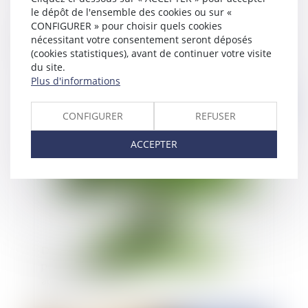
le dépôt de l'ensemble des cookies ou sur «
Le décret du portant création du statut des
CONFIGURER » pour choisir quels cookies
nécessitant votre consentement seront déposés
praticiens associés est paru au journal officiel du
(cookies statistiques), avant de continuer votre visite
1er avril 2021
du site.
Plus d'informations
Publié le :
06/04/2021
CONFIGURER
REFUSER
ACCEPTER
Délit d'exploitation d'une installation classée
pour la protection de l'environnement et
application de la loi