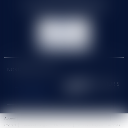
71 rue Feray - 91100 CORBEIL ESSONNES
Tél :
01 60 90 16 77
- Fax : 01 64 96 76 85
NOUS
CONTACTER
NOUS LOCALISER
NOS DERNIERS TWEETS
Accueil
Le cabinet
Équipe
Honoraires
Eurojuris
Actus
Contact
Paiement en ligne
Plan du site
Mentions légales
Articles