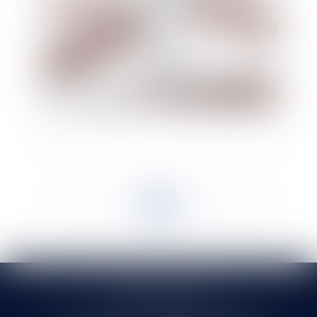
La saisie immobilière est-elle soluble dans le
surendettement ?
<<
<
...
176
177
178
179
180
181
182
...
>
>>
SELARL HMS JURIS