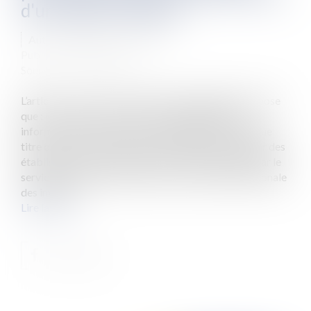
d'un dossier médical
Auteur : PORCHET Thomas
Publié le :
09/04/2021
Source :
www.eurojuris.fr
L’article L. 1111-7 du code de la santé publique, dispose
que : « Toute personne a accès à l'ensemble des
informations concernant sa santé détenues, à quelque
titre que ce soit, par des professionnels de santé, par des
établissements de santé par des centres de santé, par le
service de santé des armées ou par l'Institution nationale
des invalid...
Lire la suite