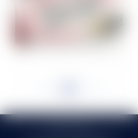
Dénonciation de faits de harcèlement moral :
l’employeur peut-il sanctionner l’agent victime ?
<<
<
...
148
149
150
151
152
153
154
...
>
>>
SELARL HMS JURIS