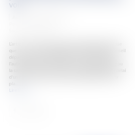
voix
Auteur : PORCHET Thomas
Publié le :
04/03/2022
Source :
www.eurojuris.fr
L’article L. 4123-2 du code de la santé publique, dispose
que : « (…). Lorsqu'une plainte est portée devant le conseil
départemental, son président en accuse réception à
l'auteur, en informe le médecin, le chirurgien-dentiste ou
la sage-femme mis en cause et les convoque dans un délai
d'un mois à compter de la date d'enregistrement de la
pla...
Lire la suite