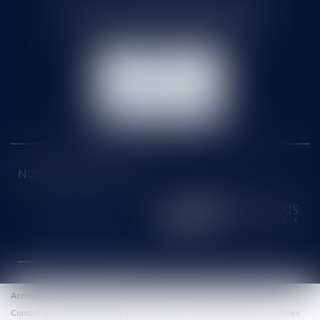
71 rue Feray - 91100 CORBEIL ESSONNES
Tél :
01 60 90 16 77
- Fax : 01 64 96 76 85
NOUS
CONTACTER
NOUS LOCALISER
NOS DERNIERS TWEETS
Accueil
Le cabinet
Équipe
Honoraires
Eurojuris
Actus
Contact
Paiement en ligne
Plan du site
Mentions légales
Articles