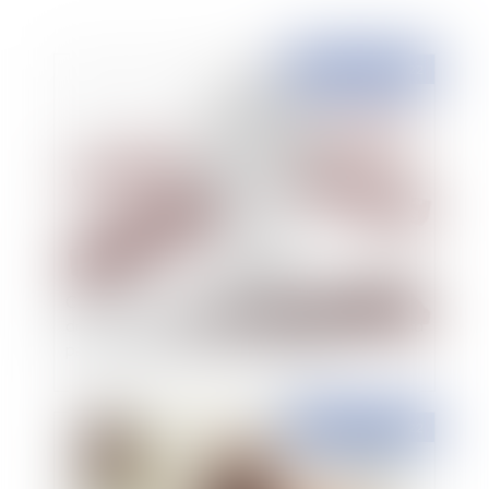
Publié le :
10/03/2022
Clôture pour insuffisance d’actif : L’interdiction
de reprise des poursuites individuelles ne s’étend
pas au conjoint codébiteur solidaire
Publié le :
07/03/2022