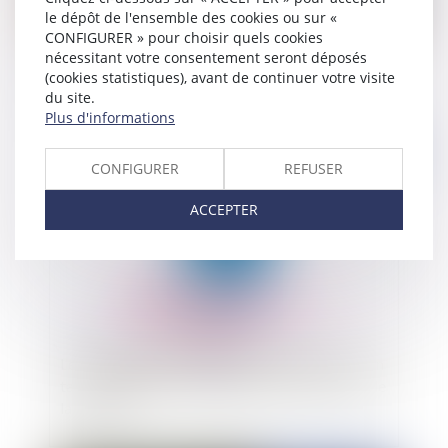
le dépôt de l'ensemble des cookies ou sur «
Contentieux déontologique des chirurgiens-
CONFIGURER » pour choisir quels cookies
nécessitant votre consentement seront déposés
dentistes : le procès-verbal d'un conseil de
(cookies statistiques), avant de continuer votre visite
l'ordre n'a pas à mentionner le décompte des
du site.
voix
Plus d'informations
Publié le :
03/03/2022
CONFIGURER
REFUSER
ACCEPTER
Le dirigeant prend personnellement un risque en
tardant à déclarer la cessation des paiements de
la société