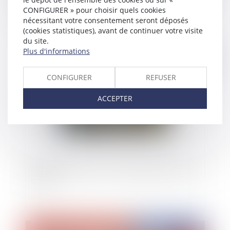
CONFIGURER » pour choisir quels cookies
pour obtenir une pension alimentaire pendant la
nécessitant votre consentement seront déposés
procédure de divorce ?
(cookies statistiques), avant de continuer votre visite
du site.
Plus d'informations
Publié le :
02/09/2020
CONFIGURER
REFUSER
ACCEPTER
Publication de la loi sur le congé pour deuil d'un
enfant
Publié le :
01/09/2020