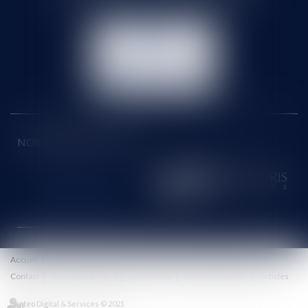
NOUS
CONTACTER
NOUS LOCALISER
NOS DERNIERS TWEETS
Accueil
Le cabinet
Équipe
Honoraires
Eurojuris
Actus
Contact
Paiement en ligne
Plan du site
Mentions légales
Articles
Septeo Digital & Services © 2021