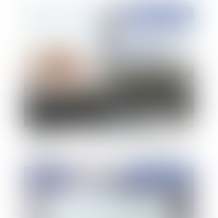
Publié le :
04/09/2020
Loi AVIA : Inconstitutionnalité des obligations
de retrait des contenus illicites mises à la charge
des acteurs de la communication au public en
ligne
Publié le :
02/09/2020