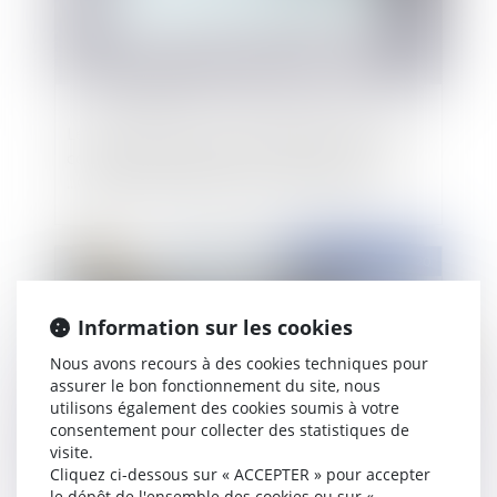
Les conséquences du chômage partiel sur les
congés, sur le salaire, sur le contrat de travail
...Quelles particularités avec le covid-19 ?
Publié le :
02/09/2020
Information sur les cookies
Nous avons recours à des cookies techniques pour
assurer le bon fonctionnement du site, nous
utilisons également des cookies soumis à votre
consentement pour collecter des statistiques de
visite.
Cliquez ci-dessous sur « ACCEPTER » pour accepter
le dépôt de l'ensemble des cookies ou sur «
Est-il nécessaire de justifier d’un état de besoin