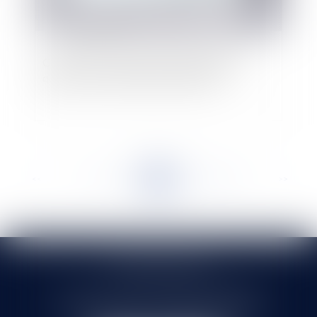
Covid-19 et contrôle de l'activité partielle :
quelles sont les fraudes recherchées ?
<<
<
...
197
198
199
200
201
202
203
...
>
>>
SELARL HMS JURIS
71 rue Feray - 91100 CORBEIL ESSONNES
Tél :
01 60 90 16 77
- Fax : 01 64 96 76 85