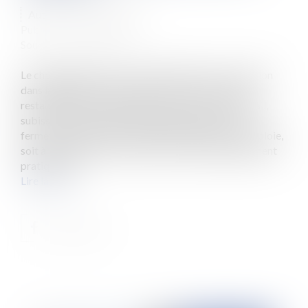
Auteur : ANTOINE Alain
Publié le :
02/09/2020
Source :
www.eurojuris.fr
Le chômage partiel ou activité partielle est la situation
dans laquelle se trouvent des salariés « qui, tout en
restant liés à leur employeur par un contrat de travail,
subissent une perte de salaire imputable soit à la
fermeture temporaire de l’établissement qui les emploie,
soit à la réduction de l’horaire de travail habituellement
pratiqué da...
Lire la suite