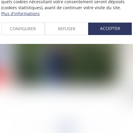
quels cookies nécessitant votre consentement seront déposés
(cookies statistiques), avant de continuer votre visite du site.
Plus d'informations
2024
Publié le :
08/02/2024
ACCEPTER
CONFIGURER
REFUSER
Le régime juridique des haies
Ré
de 
sa
hu
<<
<
...
86
87
88
89
90
91
92
...
>
>>