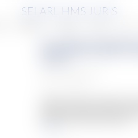
SELARL HMS JURIS
pe
Compétences
Honoraires
Eurojuris
Actus
Les comédies romantiques fac
juridique des fiançailles ? 
rupture ?
Auteur : BOISNARD Thierry
Publié le :
13/02/2024
Source :
www.eurojuris.fr
Continuons la semaine en compagnie de Thierry
Julia Roberts et Richard Gere, dans le film Jus
et valablement accepté par chacun des époux(se
L’histoire et la problématique Maggie est un...
Lire la suite