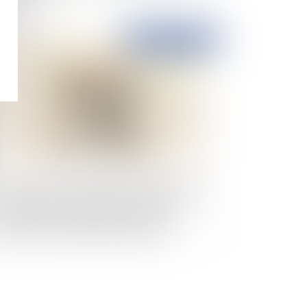
Publié le :
08/02/2024
cupération et valorisation des métaux issus
la crémation : pas d’atteinte au principe de
uvegarde de la dignité de la personne
maine, ni même au droit de propriété