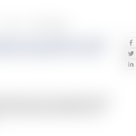
Contact
Paiement en ligne
e au droit : quelle est la valeur
Quelles conséquences en cas de
 Boisnard et de l’un des couples mythiques du cinéma :
t married (ou presque). Un mariage doit être librement
s). Personne ne peut être contraint de se marier.