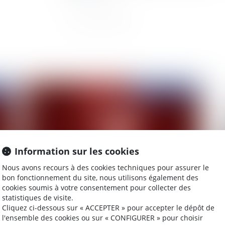
2024
Publié le :
12/02/2024
Information sur les cookies
Nous avons recours à des cookies techniques pour assurer le
bon fonctionnement du site, nous utilisons également des
cookies soumis à votre consentement pour collecter des
le
Les comédies romantiques face au droit : Est-ce
Pro
statistiques de visite.
qu’un employeur peut interdire les relations
co
Cliquez ci-dessous sur « ACCEPTER » pour accepter le dépôt de
l'ensemble des cookies ou sur « CONFIGURER » pour choisir
amoureuses salarié/client ?
DG