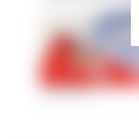
Publié le :
08/02/
Bail d’habitation : Congé du bailleur pour
indécence du logement