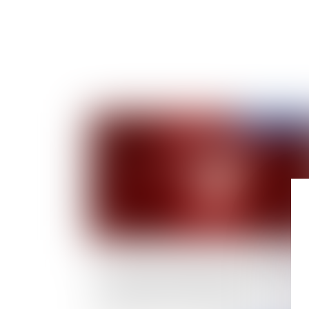
Publié le :
13/02/
Les comédies romantiques face au droit : quel
est la valeur juridique des fiançailles ? Quelles
conséquences en cas de rupture ?