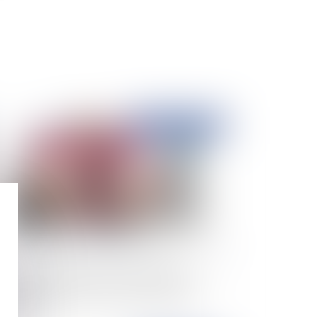
Publié le :
08/02/2024
fessionnels de santé et loi anti-cadeaux :
mment réagir en cas de convocation de la
CCRF ?