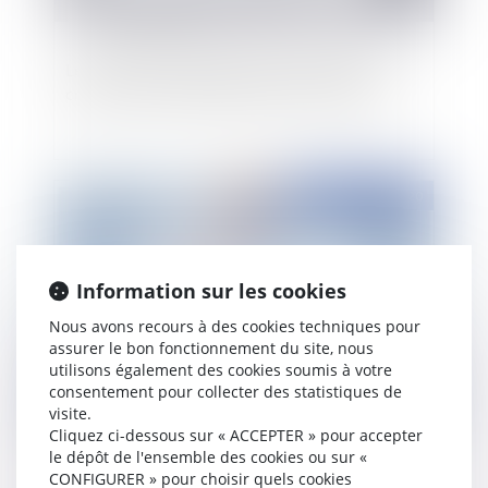
Les clauses de déchéance du terme dans les
contrats de crédits à l’épreuve du COVID-19
Publié le :
23/06/2020
Information sur les cookies
Nous avons recours à des cookies techniques pour
assurer le bon fonctionnement du site, nous
utilisons également des cookies soumis à votre
consentement pour collecter des statistiques de
visite.
Cybercommerçant établi à l’étranger et
Cliquez ci-dessous sur « ACCEPTER » pour accepter
rémunération pour copie privée au titre des
le dépôt de l'ensemble des cookies ou sur «
supports d’enregistrement vendus en France
CONFIGURER » pour choisir quels cookies