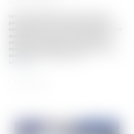
Source :
www.eurojuris.fr
Les clauses de déchéance du terme sont une forme
particulière de clauses de résiliation. Mentionnées
notamment dans les contrats de crédit, elles permettent
au prêteur de faire respecter par l’emprunteur son
obligation de remboursement sous peine d’avoir à
rembourser immédiatement le capital restant dû et les
intérêts échus et non remboursés ain...
Lire la suite
Publié le :
25/06/2020