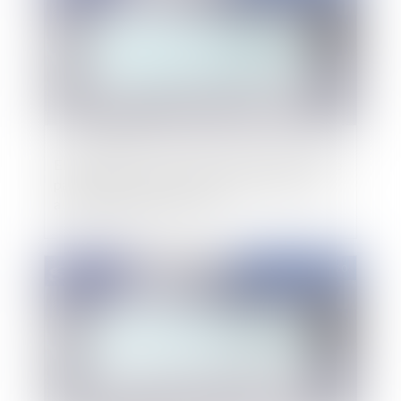
Elections du 15 mars 2020 : la baisse du taux de
participation liée au contexte sanitaire n'a pas
altéré la sincérité du scrutin
Publié le :
25/06/2020