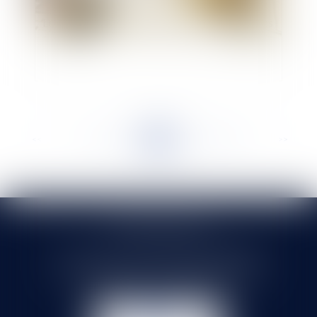
Les droits d'exclusivité dans les marchés publics
<<
<
...
202
203
204
205
206
207
208
...
>
>>
SELARL HMS JURIS
71 rue Feray - 91100 CORBEIL ESSONNES
Tél :
01 60 90 16 77
- Fax : 01 64 96 76 85
NOUS