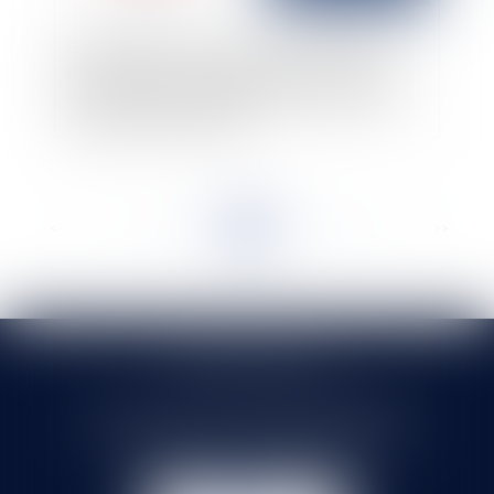
Garantie des vices cachés : action exercée à
l’encontre du vendeur originaire à raison d’un
vice antérieur à la première vente et premier
acquéreur professionnel
<<
<
...
18
19
20
21
22
23
24
...
>
>>
SELARL HMS JURIS
71 rue Feray - 91100 CORBEIL ESSONNES
Tél :
01 60 90 16 77
- Fax : 01 64 96 76 85