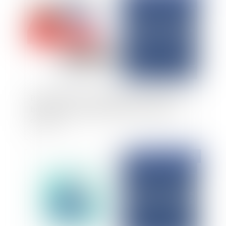
Bail commercial : obligation de délivrance du
bailleur, exception d'inexécution et mise en
demeure
Publié le :
23/10/2025