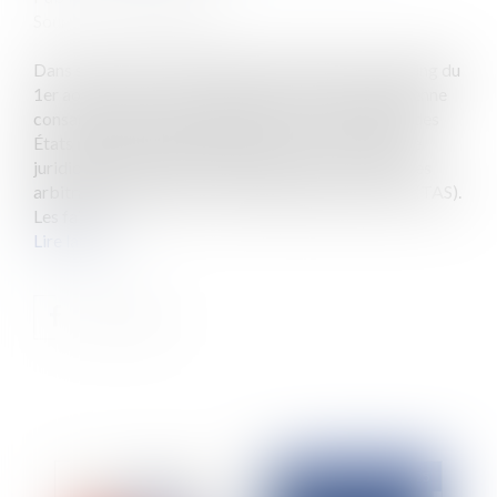
Source :
www.eurojuris.fr
Dans son arrêt C-600/23, Royal Football Club Seraing du
1er août 2025, la Cour de justice de l’Union européenne
consacre un principe fondamental : les juridictions des
États membres doivent pouvoir exercer un contrôle
juridictionnel effectif et approfondi sur les sentences
arbitrales rendues par le Tribunal arbitral du sport (TAS).
Les faits...
Lire la suite
Publié le :
23/10/2025