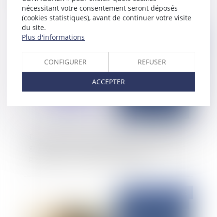
nécessitant votre consentement seront déposés
(cookies statistiques), avant de continuer votre visite
du site.
Publié le :
20/10/2025
Plus d'informations
CONFIGURER
REFUSER
ACCEPTER
Droit de préférence de la victime et plafond de
garantie : la Cour d’appel de Rennes réaffirme la
prééminence du créancier originaire
Publié le :
17/10/2025