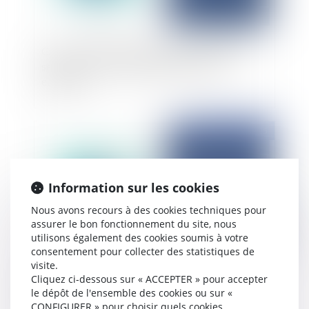
CJUE : Le contrôle juridictionnel effectif des
sentences du TAS est requis par le droit
européen
Publié le :
21/10/2025
Information sur les cookies
Nous avons recours à des cookies techniques pour
assurer le bon fonctionnement du site, nous
utilisons également des cookies soumis à votre
consentement pour collecter des statistiques de
visite.
Société de fait et compétence internationale : le
Cliquez ci-dessous sur « ACCEPTER » pour accepter
siège réel d’une société créée de fait détermine
le dépôt de l'ensemble des cookies ou sur «
CONFIGURER » pour choisir quels cookies
la compétence