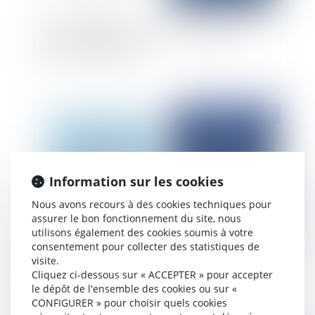
Responsabilité pour entente : nécessité de
prouver le préjudice
Publié le :
16/04/2025
Information sur les cookies
Nous avons recours à des cookies techniques pour
assurer le bon fonctionnement du site, nous
utilisons également des cookies soumis à votre
consentement pour collecter des statistiques de
visite.
Pas d’infraction à une clause de non-
Cliquez ci-dessous sur « ACCEPTER » pour accepter
concurrence dans un contrat de franchise pour
le dépôt de l'ensemble des cookies ou sur «
des actes préparatoires
CONFIGURER » pour choisir quels cookies