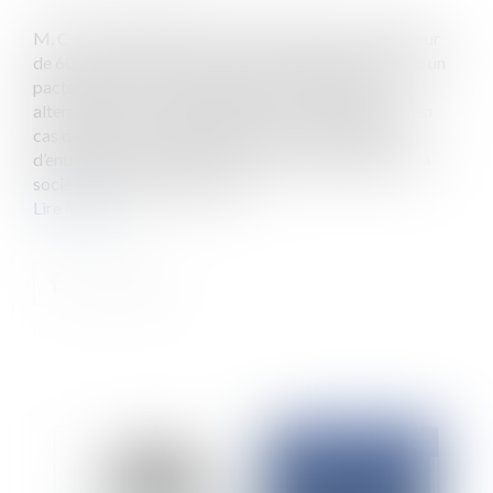
M. C et M. J étaient associés respectivement à hauteur
de 60% et 40% de la société Tbt49 et avaient conclu un
pacte d’associés comprenant une clause d’offre
alternative ou « clause américaine » selon laquelle « en
cas de désaccord grave et persistant susceptible
d’entraîner une paralysie dans le fonctionnement de la
société et de porter atteinte...
Lire la suite
Publié le :
17/04/2025