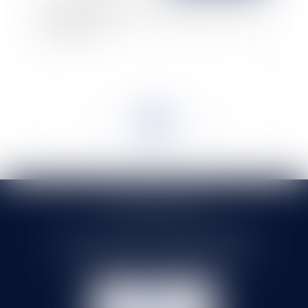
Cession de parts sociales : validité des "clauses
américaines" ?
<<
<
...
36
37
38
39
40
41
42
...
>
>>
SELARL HMS JURIS
71 rue Feray - 91100 CORBEIL ESSONNES
Tél :
01 60 90 16 77
- Fax : 01 64 96 76 85
NOUS