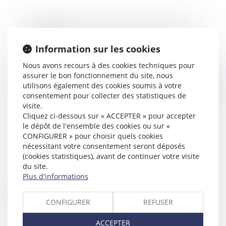
La sentencia de la Corte suprema del 7 de julio
de 2004
Information sur les cookies
Nous avons recours à des cookies techniques pour
assurer le bon fonctionnement du site, nous
utilisons également des cookies soumis à votre
Publié le :
10/01/2007
consentement pour collecter des statistiques de
visite.
Cliquez ci-dessous sur « ACCEPTER » pour accepter
le dépôt de l'ensemble des cookies ou sur «
CONFIGURER » pour choisir quels cookies
nécessitant votre consentement seront déposés
(cookies statistiques), avant de continuer votre visite
du site.
Plus d'informations
L’agent commercial et le contrat d’agence
CONFIGURER
REFUSER
commerciale
ACCEPTER