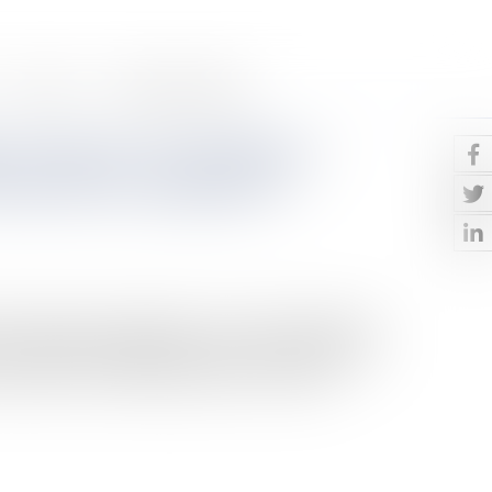
Contact
Paiement en ligne
ur reprise : les conditions
reprendre son logement
 de récupérer son logement, c’est-à-dire de résilier le
 du 6 juillet 1989 modifiée par la loi du 27 juillet 2023
 locataire s’il souhaite reprendre ou vendre le