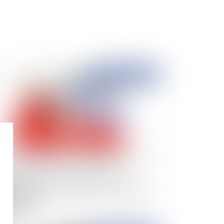
Publié le :
27/05/2024
l d'habitation et congé pour reprise : les
nditions permettant au bailleur de reprendre
n logement