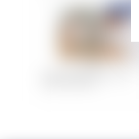
Publié le :
23/05/
Parents et éducation des enfants : quelles
punitions sont interdites ?