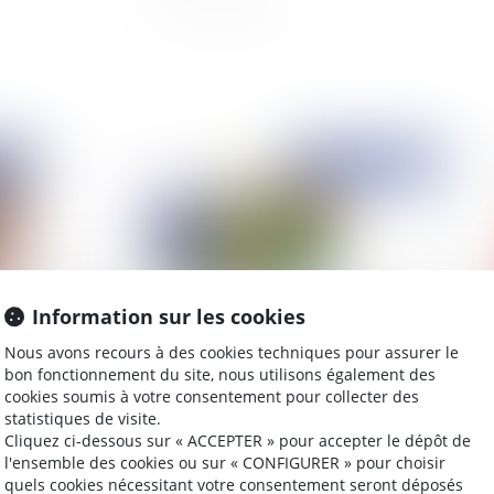
2024
Publié le :
27/05/2024
Information sur les cookies
Nous avons recours à des cookies techniques pour assurer le
bon fonctionnement du site, nous utilisons également des
cookies soumis à votre consentement pour collecter des
re
Association d’avocats à responsabilité
Bai
statistiques de visite.
professionnelle individuelle : seuls les associés
co
Cliquez ci-dessous sur « ACCEPTER » pour accepter le dépôt de
peuvent participer aux décisions collectives
so
l'ensemble des cookies ou sur « CONFIGURER » pour choisir
quels cookies nécessitant votre consentement seront déposés