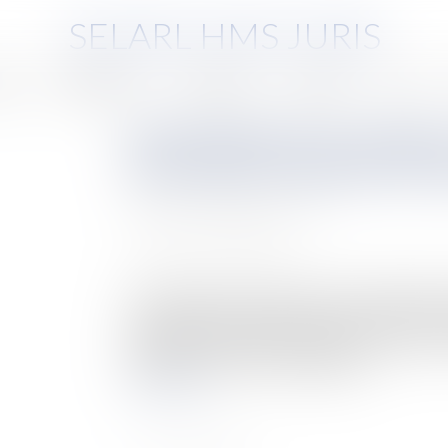
SELARL HMS JURIS
pe
Compétences
Honoraires
Eurojuris
Actus
Bail d'habitation et congé po
permettant au bailleur de 
Auteur : MEDINA Jean-Luc
Publié le :
27/05/2024
Source :
www.eurojuris.fr
Il n’est toujours pas facile pour un propriétaire
bail le liant à un locataire. L’article 15 de la loi
rappelle que le bailleur peut donner congé à son
logement, soit par un motif légitim...
Lire la suite