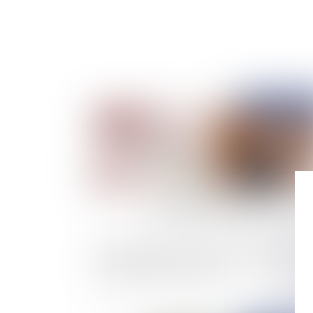
Publié le :
28/05/
Fonction publique : un lanceur d’alerte doit êt
désintéressé et de bonne foi