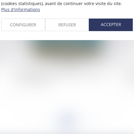
(cookies statistiques), avant de continuer votre visite du site.
2024
Plus d'informations
Publié le :
14/05/2024
ACCEPTER
CONFIGURER
REFUSER
L’éolien oui, mais pas quoiqu’il en coûte sur le
Poi
plan écologique
est
<<
<
...
74
75
76
77
78
79
80
...
>
>>