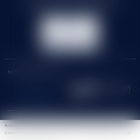
Tél :
01 60 90 16 77
- Fax : 01 64 96 76 85
NOUS
CONTACTER
NOUS LOCALISER
NOS DERNIERS TWEETS
Accueil
Le cabinet
Équipe
Honoraires
Eurojuris
Actus
Contact
Paiement en ligne
Plan du site
Mentions légales
Articles