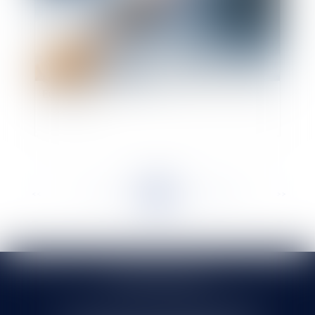
Le pass sanitaire à l'épreuve du droit de l'Union
Européenne
<<
<
...
163
164
165
166
167
168
169
...
>
>>
SELARL HMS JURIS
71 rue Feray - 91100 CORBEIL ESSONNES