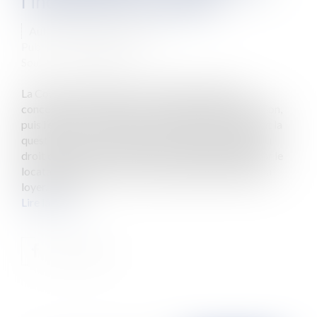
l’indemnité d’occupation
Auteur : MEDINA Jean-Luc
Publié le :
06/08/2021
Source :
www.eurojuris.fr
La Cour de Cassation a eu à traiter d’un dossier
concernant un congé avec offre d’indemnité d’éviction,
puis l’exercice d’un droit de repentir par le bailleur et la
question de savoir si, du jour du congé à l’exercice du
droit de repentir, l’indemnité d’occupation réglée par le
locataire doit supporter la règle du plafonnement du
loyer. Un ba...
Lire la suite