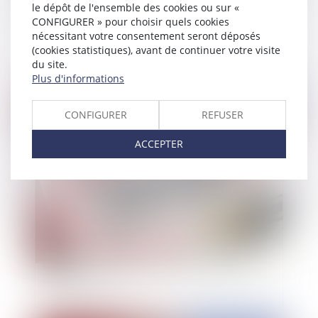
le dépôt de l'ensemble des cookies ou sur «
Entrée en vigueur de la réforme des sûretés : Ce
CONFIGURER » pour choisir quels cookies
qu’il faut retenir !
nécessitant votre consentement seront déposés
(cookies statistiques), avant de continuer votre visite
du site.
Plus d'informations
Publié le :
30/07/2021
CONFIGURER
REFUSER
ACCEPTER
Un agent en décharge totale d'activité doit
bénéficier du maintien forfaitaire pour travail
des dimanches