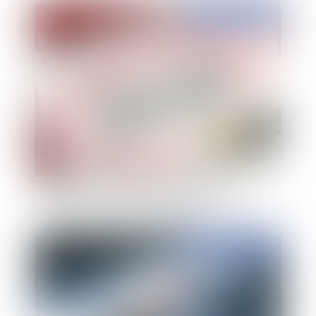
Publié le :
23/07/2021
L'absence d'examen par un conseil de discipline
d'une demande de report de sa séance
constitue-t-elle une irrégularité susceptible
d'avoir privé l'agent d'une garantie ?
Publié le :
21/07/2021