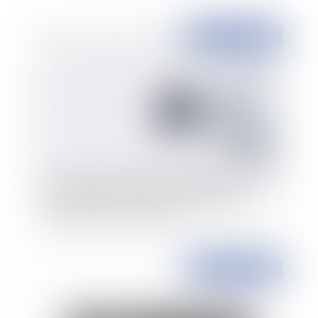
Publié le :
10/08/2021
Quid de l’appréciation par une juridiction
administrative, de l’intervention du défenseur
des droits dans une instance ?
Publié le :
06/08/2021