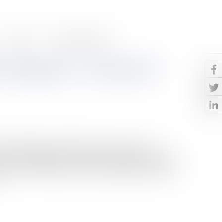
Contact
Paiement en ligne
t dérogatoire : un document
tion de déplacement dérogatoire proposée par le
écessité d’un déplacement : tout document apportant des
Le décret n° 2020-293 du 23 mars 2020 prescrivant les