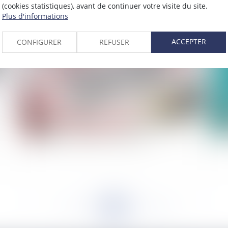
(cookies statistiques), avant de continuer votre visite du site.
2021
Plus d'informations
Publié le :
01/03/2021
ACCEPTER
CONFIGURER
REFUSER
Les spécificités de la mise à disposition d'une
La
association, d'agents communaux
<<
<
...
180
181
182
183
184
185
186
...
>
>>