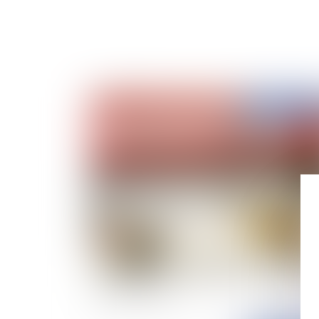
Publié le :
09/03/
La domanialité privée : une mise en concurre
préalable à toute exploitation économique es
elle nécessaire ?