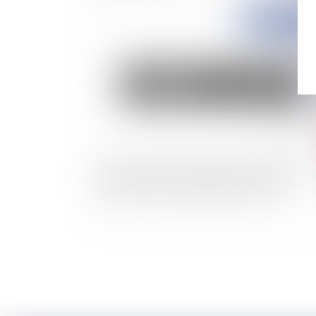
Publié le :
01/03/
Bail commercial : maintien dans les lieux et
paiement d’une indemnité d’occupation