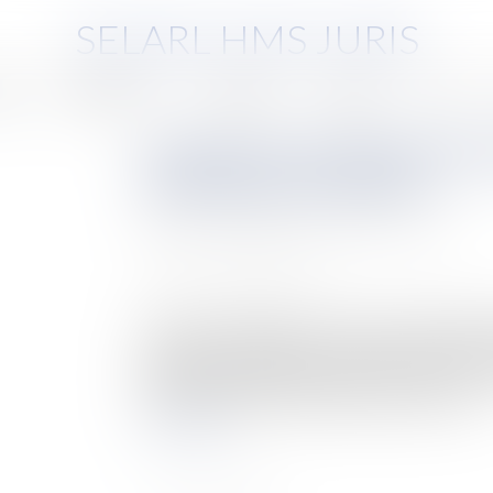
SELARL HMS JURIS
pe
Compétences
Honoraires
Eurojuris
Actus
L'attestation de déplacemen
possible parmi d'autres
Auteur : VARRON CHARRIER Capucine
Publié le :
05/03/2021
Source :
www.eurojuris.fr
Il n’est pas obligatoire de recourir à l’attesta
ministère de l’intérieur pour justifier de la n
justifications équivalentes peut être produit. 
mesures générales nécessaires pour faire fac...
Lire la suite