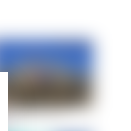
Publié le :
05/03/2021
attestation de déplacement dérogatoire : un
cument possible parmi d'autres