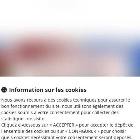
2021
Publié le :
05/03/2021
Information sur les cookies
Nous avons recours à des cookies techniques pour assurer le
bon fonctionnement du site, nous utilisons également des
cookies soumis à votre consentement pour collecter des
nce
Faute disciplinaire d'un agent rémunéré en deçà
L'
statistiques de visite.
t-
de ses qualifications et de son emploi
do
Cliquez ci-dessous sur « ACCEPTER » pour accepter le dépôt de
l'ensemble des cookies ou sur « CONFIGURER » pour choisir
quels cookies nécessitant votre consentement seront déposés