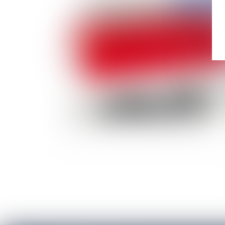
Publié le :
20/10/
Retraites : prise en compte des stages de
formation professionnelle des chômeurs