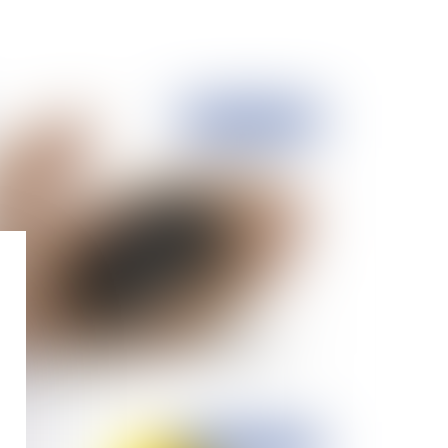
Publié le :
21/10/2015
jet du recours contre l'abaissement de la
tesse maximale autorisée sur le boulevard
riphérique parisien