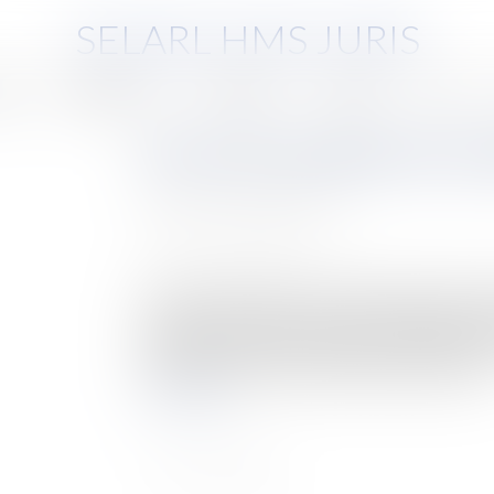
SELARL HMS JURIS
pe
Compétences
Honoraires
Eurojuris
Actus
De l'art de réceptionner tac
Auteur : GAUVIN Ludovic
Publié le :
20/10/2015
Source :
www.eurojuris.fr
Il est de jurisprudence constante que le prononc
l’absence de réception expresse, implique que s
l’ouvrage de recevoir l’ouvrage.Il est de juris
tacite, qui ne peut intervenir qu’en l’absence de..
Lire la suite