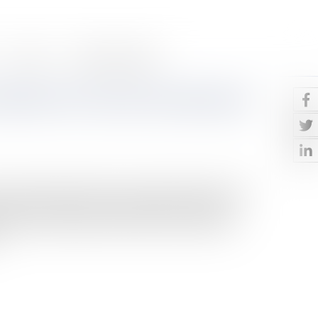
Contact
Paiement en ligne
itement à l'insu de son plein gré
é d’une réception tacite, qui ne peut intervenir qu’en
oit établie la volonté non équivoque du maître de
prudence constante que le prononcé d’une réception
.