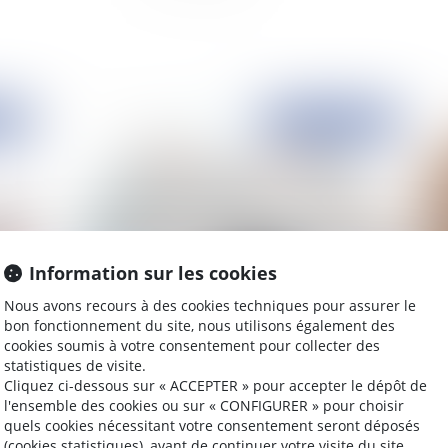
2015
Publié le :
23/10/2015
Information sur les cookies
Nous avons recours à des cookies techniques pour assurer le
bon fonctionnement du site, nous utilisons également des
Soumission à la TVA des contrats d’abonnement
Re
cookies soumis à votre consentement pour collecter des
pour la fourniture des services de conseil
vi
statistiques de visite.
pé
Cliquez ci-dessous sur « ACCEPTER » pour accepter le dépôt de
l'ensemble des cookies ou sur « CONFIGURER » pour choisir
quels cookies nécessitant votre consentement seront déposés
(cookies statistiques), avant de continuer votre visite du site.