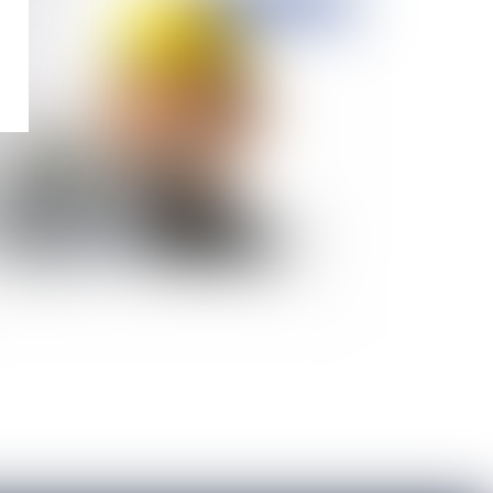
Publié le :
20/10/2015
l'art de réceptionner tacitement à l'insu de
 plein gré