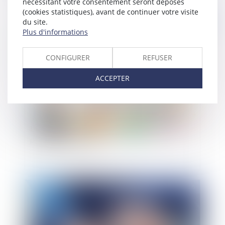
nécessitant votre consentement seront déposés
(cookies statistiques), avant de continuer votre visite
du site.
Publié le :
19/11/2018
Plus d'informations
CONFIGURER
REFUSER
ACCEPTER
Le programme action cœur de ville entre en
phase opérationnelle
Publié le :
14/11/2018