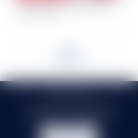
La loi sur les violences sexistes et sexuelles :
quelles nouveautés ?
<<
<
...
284
285
286
287
288
289
290
...
>
>>
SELARL HMS JURIS
71 rue Feray - 91100 CORBEIL ESSONNES
Tél :
01 60 90 16 77
- Fax : 01 64 96 76 85
NOUS