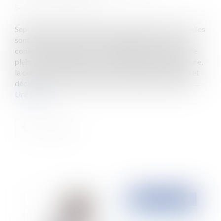
Source :
www.eurojuris.fr
Sept ans après le décès de leur propriétaire, des parcelles
sont déclarées vacantes. Cinquante ans plus tard, un
conseil municipal décide par délibération d’acquérir de
plein droit l’une d’elles. Par une délibération postérieure,
la commune constate la vacance des autres parcelles et
décide leur incorporation dans le domaine communal. ...
Lire la suite
Publié le :
20/11/2018