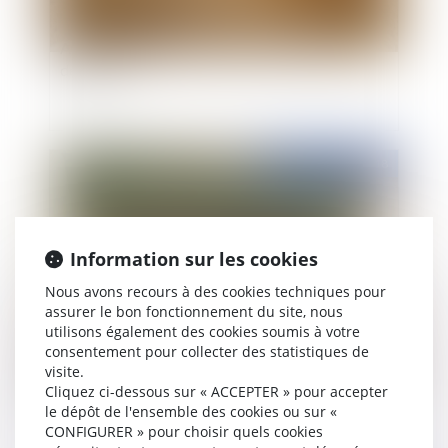
Appropriation par la commune de terrains
délaissés
Publié le :
19/11/2018
Information sur les cookies
Nous avons recours à des cookies techniques pour
assurer le bon fonctionnement du site, nous
utilisons également des cookies soumis à votre
consentement pour collecter des statistiques de
visite.
Artisans : cédez ou reprenez une entreprise
Cliquez ci-dessous sur « ACCEPTER » pour accepter
facilement, grâce à la Bourse nationale pour
le dépôt de l'ensemble des cookies ou sur «
Entreprendre dans l’artisanat
CONFIGURER » pour choisir quels cookies