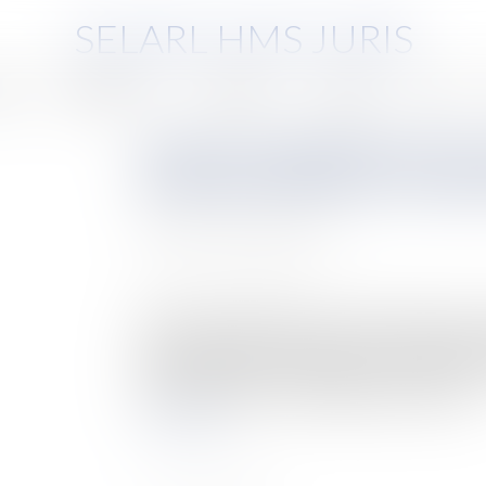
SELARL HMS JURIS
pe
Compétences
Honoraires
Eurojuris
Actus
Actions en démolition d'un 
proportionnalité sur la solu
Auteur : GAUVIN Ludovic
Publié le :
22/12/2021
Source :
www.eurojuris.fr
Deux arrêts intéressants ont été rendus dans le
proportionnalité exercé par la Cour de cassati
(Cass., 3ème civ., 27 mai 2021, n° 20-13.204 - 
20-17.218). Durant très longtemps, statuant s...
Lire la suite