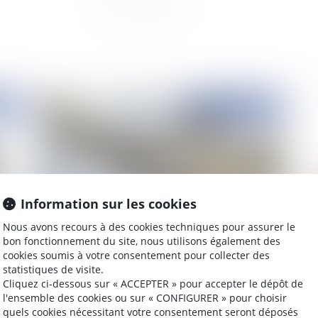
2022
Publié le :
03/01/2022
Information sur les cookies
Nous avons recours à des cookies techniques pour assurer le
bon fonctionnement du site, nous utilisons également des
cookies soumis à votre consentement pour collecter des
n à
Liquidation judiciaire et divorce du débiteur : le
La 
statistiques de visite.
liquidateur doit contester la prestation
l'a
Cliquez ci-dessous sur « ACCEPTER » pour accepter le dépôt de
compensatoire par voie de tierce opposition au
l'ensemble des cookies ou sur « CONFIGURER » pour choisir
jugement de divorce
quels cookies nécessitant votre consentement seront déposés