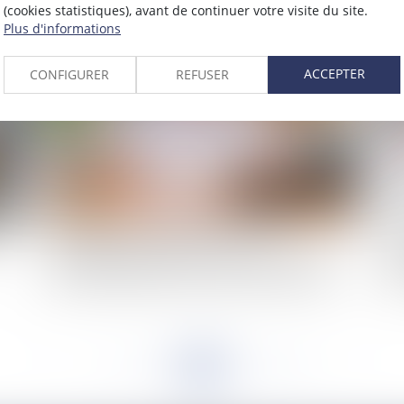
(cookies statistiques), avant de continuer votre visite du site.
2021
Plus d'informations
Publié le :
20/12/2021
ACCEPTER
CONFIGURER
REFUSER
le
Contentieux déontologique des médecins : la
Di
e
délibération par laquelle un conseil
pa
départemental de l'ordre refuse de porter une
d’a
plainte disciplinaire à l'encontre d'un praticien
do
investi d'une mission de service public fait grief
au plaignant initial
<<
<
...
154
155
156
157
158
159
160
...
>
>>