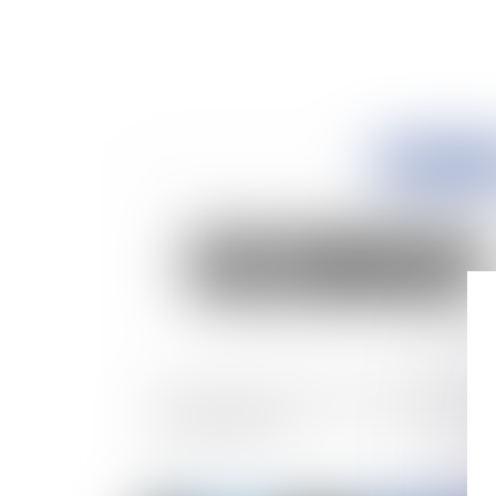
Publié le :
04/01/
Loyer du bail renouvelé : conditions de fixatio
la valeur locative