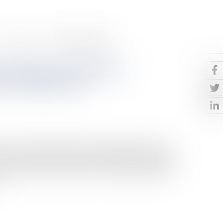
Contact
Paiement en ligne
ouvrage et contrôle de
tion réparatoire
 courant de l'année 2021 en matière de contrôle de
on dans le cadre des actions en démolition d’ouvrages
n° 20-14.321 ; Cass., 3ème civ., 17 novembre 2021, n°