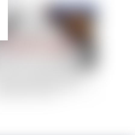
Publié le :
13/12/2021
sproportion de l’engagement de caution : Les
rts sociales et la créance de compte courant
ssocié au sein de la société cautionnée
ivent être prises en compte