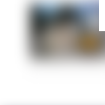
Publié le :
22/12/
Actions en démolition d'un ouvrage et contrô
de proportionnalité sur la solution réparatoir