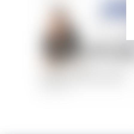
Publié le :
25/05/
Nouveauté en matière de brevet français :
Instauration d’une procédure d’opposition
devant l’INPI