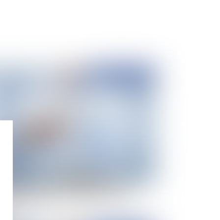
Publié le :
23/06/2020
bercommerçant établi à l’étranger et
munération pour copie privée au titre des
pports d’enregistrement vendus en France