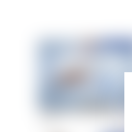
Publié le :
20/02/
Contrefaçon de logiciel et nullité de
l'assignation pour défaut d'identification de l
création