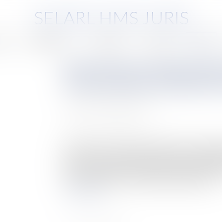
SELARL HMS JURIS
pe
Compétences
Honoraires
Eurojuris
Actus
Nouveauté en matière de bre
d’une procédure d’oppositio
Auteur : QUENTEL Lucile
Publié le :
25/05/2020
Source :
www.eurojuris.fr
En matière de Propriété industrielle, les instig
Renforcer la valeur du brevet français, davanta
donc son attractivité. Adapter le système de pr
économiques (avec la volonté de permettre a...
Lire la suite