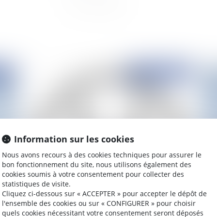
2023
Publié le :
31/05/2021
Information sur les cookies
Nous avons recours à des cookies techniques pour assurer le
bon fonctionnement du site, nous utilisons également des
cookies soumis à votre consentement pour collecter des
Marques figuratives - Le Tribunal de l’UE
Cy
statistiques de visite.
a
déboute Chanel de son action contre Huawei
ré
Cliquez ci-dessous sur « ACCEPTER » pour accepter le dépôt de
su
l'ensemble des cookies ou sur « CONFIGURER » pour choisir
quels cookies nécessitant votre consentement seront déposés