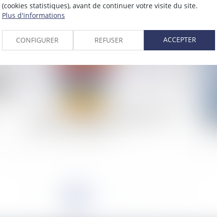
(cookies statistiques), avant de continuer votre visite du site.
2020
Plus d'informations
Publié le :
10/03/2020
ACCEPTER
CONFIGURER
REFUSER
Les marques des collectivités territoriales : les
Ri
conditions de la défense
d’
<<
<
1
2
3
4
5
6
7
...
>
>>