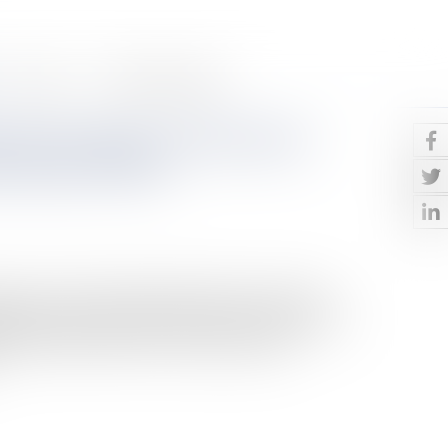
Contact
Paiement en ligne
vet français : Instauration
n devant l’INPI
ateurs de la loi PACTE[1] affichaient la volonté de :
ge sujet à des annulations que le brevet européen, et
opriété industrielle aux nouvelles pratiques