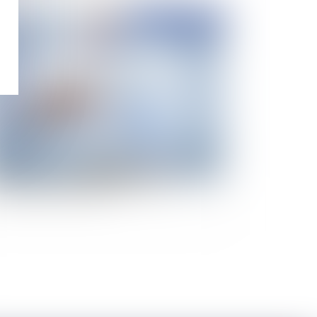
Publié le :
06/12/2019
sques et problématiques d’un usage collectif
une marque individuelle