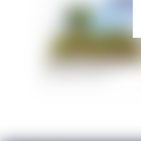
Publié le :
06/09/
Environnement et urbanisme : le zéro
artificialisation nette ralentit