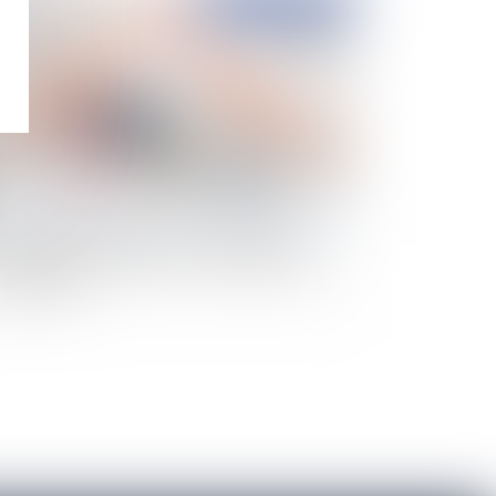
Publié le :
03/08/2022
rs un élargissement de la responsabilité
ictuelle des assureurs vis-à-vis des maîtres
l'ouvrage ?