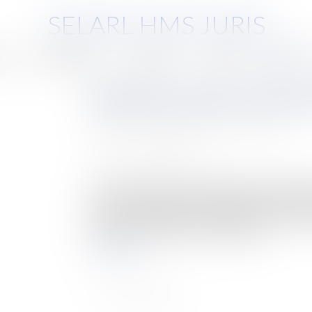
SELARL HMS JURIS
pe
Compétences
Honoraires
Eurojuris
Actus
Résiliation du bail rural p
Auteur : GAUCHER-PIOLA Alexis alexis
Publié le :
22/09/2022
Source :
www.eurojuris.fr
L'une des obligations essentielles à la charge du
des fermages. Le défaut de paiement des fermag
bail rural. Cependant cette résiliation n'est pa
articles L. 411-31 et L. 411-53 du Co...
Lire la suite