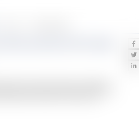
Contact
Paiement en ligne
our défaut de paiement de fermage
 fermier, dans le cadre d'un bail rural, est le paiement
e est ainsi sévèrement sanctionné par la résiliation du
s automatique Les dispositions d'ordre public des