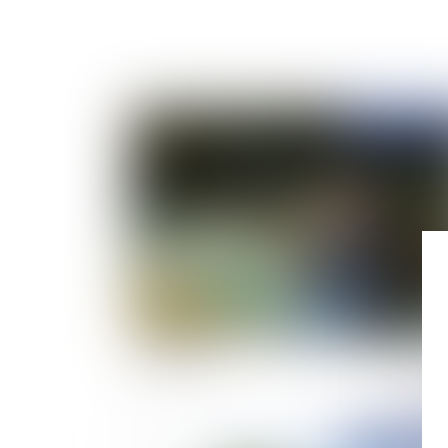
Publié le :
22/09/
Résiliation du bail rural pour défaut de paiem
de fermage