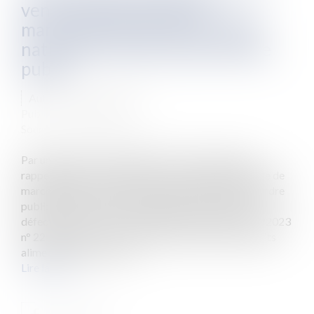
vente internationale de
marchandises exclut les règles
nationales, même celles d’ordre
public
Auteur : VIBERT Olivier
Publié le :
13/09/2023
Source :
www.eurojuris.fr
Par un arrêt du 17 mai 2023, la Cour de cassation
rappelle que la convention sur la vente internationale de
marchandises exclut les règles nationales même d’ordre
public et notamment celles relatives aux produits
défectueux. (C. Cass. 1ère chambre civile du 17/05/2023
n° 22-16290) Une société française vend des produits
alimentaires à une socié...
Lire la suite