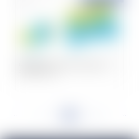
La société civile immobilière et le droit de
préemption urbain
<<
<
...
98
99
100
101
102
103
104
...
>
>>