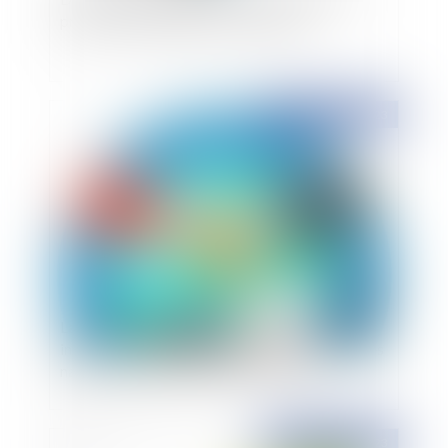
praticien et obligation de formation
Publié le :
13/09/2023
La convention de Vienne sur la vente
internationale de marchandises exclut les règles
nationales, même celles d’ordre public
Publié le :
12/09/2023