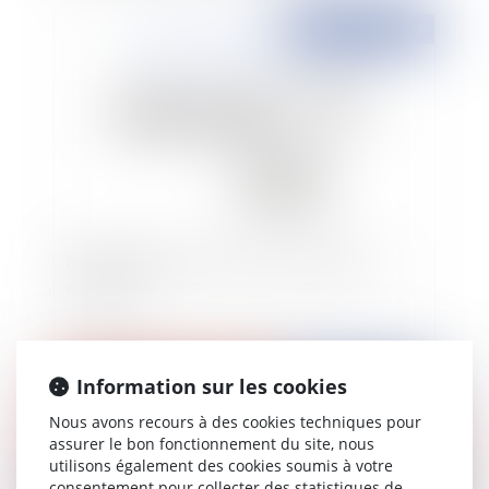
Publié le :
19/09/2023
Marques Rada versus Prada : attention à la
confusion
Information sur les cookies
Publié le :
18/09/2023
Nous avons recours à des cookies techniques pour
assurer le bon fonctionnement du site, nous
utilisons également des cookies soumis à votre
consentement pour collecter des statistiques de