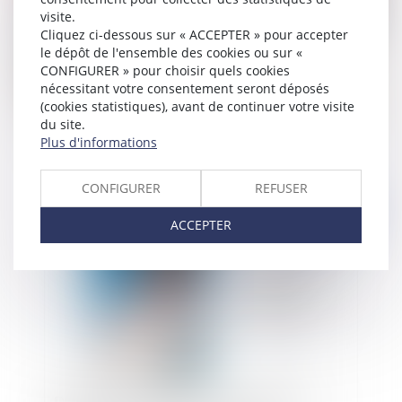
visite.
Cliquez ci-dessous sur « ACCEPTER » pour accepter
le dépôt de l'ensemble des cookies ou sur «
CONFIGURER » pour choisir quels cookies
nécessitant votre consentement seront déposés
(cookies statistiques), avant de continuer votre visite
Rémunération et objectifs : pas d’imprévision
du site.
dans la part variable du salaire
Plus d'informations
CONFIGURER
REFUSER
Publié le :
15/09/2023
ACCEPTER
Déontologie des médecins : suspension d’un