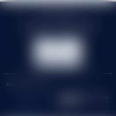
SELARL HMS JURIS
71 rue Feray - 91100 CORBEIL ESSONNES
Tél :
01 60 90 16 77
- Fax : 01 64 96 76 85
NOUS
CONTACTER
NOUS LOCALISER
NOS DERNIERS TWEETS